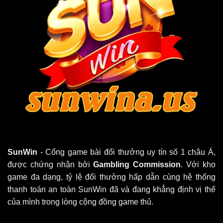
SunWin
- Cổng game bài đổi thưởng uy tín số 1 châu Á,
được chứng nhận bởi
Gambling Commission
. Với kho
game đa dạng, tỷ lệ đổi thưởng hấp dẫn cùng hệ thống
thanh toán an toàn SunWin đã và đang khẳng định vị thế
của mình trong lòng cộng đồng game thủ.