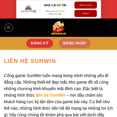
Skip
NHÀ CÁI UY TÍN
Nhà cái uy tín
to
Nhà cái uy tín
Sunwin
Sunwin
Tặng cược đầu
content
ĐĂNG KÝ
ĐĂNG NHẬP
LIÊN HỆ SUNWIN
Cổng game SunWin luôn mang trong mình những yếu tố
đẳng cấp. Những thiết kế đẹp mắt, kho game đồ sộ cùng
những chương trình khuyến mãi đỉnh cao. Đặc biệt là
những hình thức
liên hệ SunWin
– nơi đây chăm sóc
khách hàng cực kỳ tận tâm của game bài này. Cụ thể như
thế nào, những hình thức liên hệ đó mang lại những lợi ích
gì, hãy cùng chúng tôi khám phá qua bài viết dưới đây