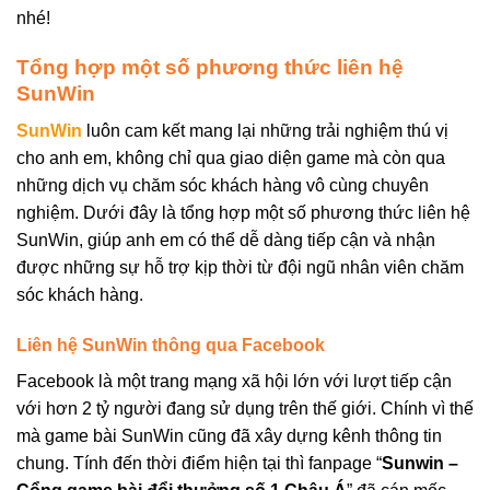
nhé!
Tổng hợp một số phương thức liên hệ
SunWin
SunWin
luôn cam kết mang lại những trải nghiệm thú vị
cho anh em, không chỉ qua giao diện game mà còn qua
những dịch vụ chăm sóc khách hàng vô cùng chuyên
nghiệm. Dưới đây là tổng hợp một số phương thức liên hệ
SunWin, giúp anh em có thể dễ dàng tiếp cận và nhận
được những sự hỗ trợ kịp thời từ đội ngũ nhân viên chăm
sóc khách hàng.
Liên hệ SunWin thông qua Facebook
Facebook là một trang mạng xã hội lớn với lượt tiếp cận
với hơn 2 tỷ người đang sử dụng trên thế giới. Chính vì thế
mà game bài SunWin cũng đã xây dựng kênh thông tin
chung. Tính đến thời điểm hiện tại thì fanpage “
Sunwin –