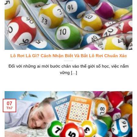
Lô Rơi Là Gì? Cách Nhận Biết Và Bắt Lô Rơi Chuẩn Xác
Đối với những ai mới bước chân vào thế giới số học, việc nắm
vững [...]
07
Th7