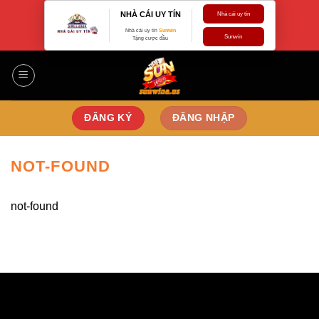
Skip
NHÀ CÁI UY TÍN
Nhà cái uy tín
to
Nhà cái uy tín
Sunwin
Sunwin
Tặng cược đầu
content
ĐĂNG KÝ
ĐĂNG NHẬP
NOT-FOUND
not-found