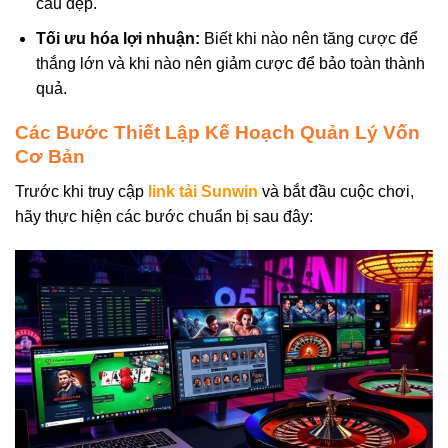
cầu đẹp.
Tối ưu hóa lợi nhuận:
Biết khi nào nên tăng cược để
thắng lớn và khi nào nên giảm cược để bảo toàn thành
quả.
Các Bước Thiết Lập Kế Hoạch Quản Lý Vốn
Cơ Bản
Trước khi truy cập
link tải Sunwin
và bắt đầu cuộc chơi,
hãy thực hiện các bước chuẩn bị sau đây: