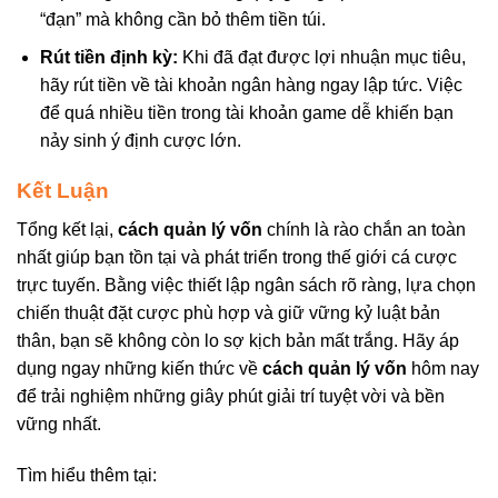
“đạn” mà không cần bỏ thêm tiền túi.
Rút tiền định kỳ:
Khi đã đạt được lợi nhuận mục tiêu,
hãy rút tiền về tài khoản ngân hàng ngay lập tức. Việc
để quá nhiều tiền trong tài khoản game dễ khiến bạn
nảy sinh ý định cược lớn.
Kết Luận
Tổng kết lại,
cách quản lý vốn
chính là rào chắn an toàn
nhất giúp bạn tồn tại và phát triển trong thế giới cá cược
trực tuyến. Bằng việc thiết lập ngân sách rõ ràng, lựa chọn
chiến thuật đặt cược phù hợp và giữ vững kỷ luật bản
thân, bạn sẽ không còn lo sợ kịch bản mất trắng. Hãy áp
dụng ngay những kiến thức về
cách quản lý vốn
hôm nay
để trải nghiệm những giây phút giải trí tuyệt vời và bền
vững nhất.
Tìm hiểu thêm tại: