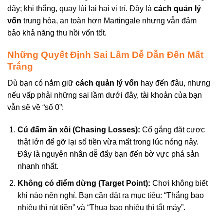
dãy; khi thắng, quay lùi lại hai vị trí. Đây là
cách quản lý
vốn
trung hòa, an toàn hơn Martingale nhưng vẫn đảm
bảo khả năng thu hồi vốn tốt.
Những Quyết Định Sai Lầm Dễ Dẫn Đến Mất
Trắng
Dù bạn có nắm giữ
cách quản lý vốn
hay đến đâu, nhưng
nếu vấp phải những sai lầm dưới đây, tài khoản của bạn
vẫn sẽ về “số 0”:
Cú đấm ăn xôi (Chasing Losses):
Cố gắng đặt cược
thật lớn để gỡ lại số tiền vừa mất trong lúc nóng nảy.
Đây là nguyên nhân dễ đẩy bạn đến bờ vực phá sản
nhanh nhất.
Không có điểm dừng (Target Point):
Chơi không biết
khi nào nên nghỉ. Bạn cần đặt ra mục tiêu: “Thắng bao
nhiêu thì rút tiền” và “Thua bao nhiêu thì tắt máy”.