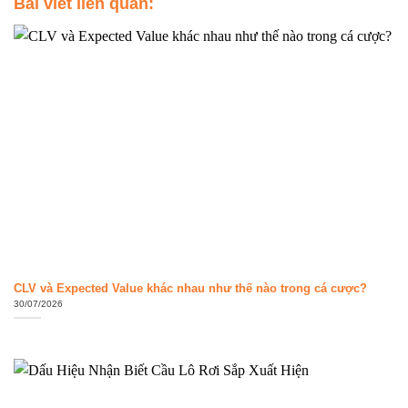
Bài viết liên quan:
CLV và Expected Value khác nhau như thế nào trong cá cược?
30/07/2026