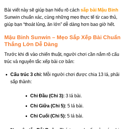
Bài viết này sẽ giúp bạn hiểu rõ cách
sắp bài Mậu Binh
Sunwin
chuẩn xác, cùng những mẹo thực tế từ cao thủ,
giúp bạn “thoát lủng, ăn lớn” dễ dàng hơn bao giờ hết.
Mậu Binh Sunwin – Mẹo Sắp Xếp Bài Chuẩn
Thắng Lớn Dễ Dàng
Trước khi đi vào chiến thuật, người chơi cần nắm rõ cấu
trúc và nguyên tắc xếp bài cơ bản:
Cấu trúc 3 chi:
Mỗi người chơi được chia 13 lá, phải
sắp thành:
Chi Đầu (Chi 3):
3 lá bài.
Chi Giữa (Chi 5):
5 lá bài.
Chi Cuối (Chi 5):
5 lá bài.