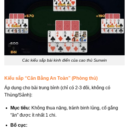
Các kiểu sắp bài kinh điển của cao thủ Sunwin
Kiểu sắp “Cân Bằng An Toàn” (Phòng thủ)
Áp dụng cho bài trung bình (chỉ có 2-3 đôi, không có
Thùng/Sảnh):
Mục tiêu:
Không thua nặng, tránh binh lủng, cố gắng
“ăn” được ít nhất 1 chi.
Bố cục: