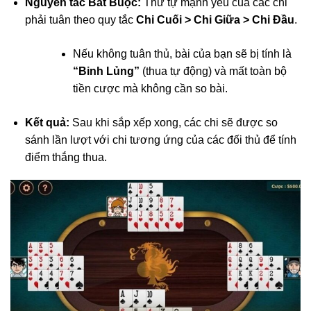
Nguyên tắc Bắt Buộc:
Thứ tự mạnh yếu của các chi
phải tuân theo quy tắc
Chi Cuối > Chi Giữa > Chi Đầu
.
Nếu không tuân thủ, bài của bạn sẽ bị tính là
“Binh Lủng”
(thua tự động) và mất toàn bộ
tiền cược mà không cần so bài.
Kết quả:
Sau khi sắp xếp xong, các chi sẽ được so
sánh lần lượt với chi tương ứng của các đối thủ để tính
điểm thắng thua.