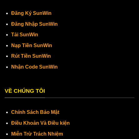
Đăng Ký SunWin
Đăng Nhập SunWin
Tải SunWin
Nạp Tiền SunWin
Rút Tiền SunWin
Nhận Code SunWin
VỀ CHÚNG TÔI
Chính Sách Bảo Mật
Điều Khoản Và Điều kiện
Miễn Trừ Trách Nhiệm