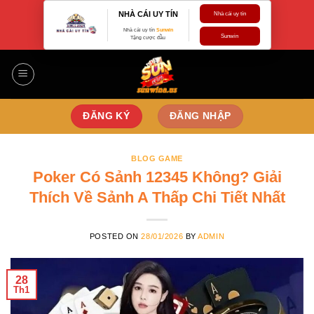
Skip
NHÀ CÁI UY TÍN
Nhà cái uy tín
to
Nhà cái uy tín
Sunwin
Sunwin
Tặng cược đầu
content
ĐĂNG KÝ
ĐĂNG NHẬP
BLOG GAME
Poker Có Sảnh 12345 Không? Giải
Thích Về Sảnh A Thấp Chi Tiết Nhất
POSTED ON
28/01/2026
BY
ADMIN
28
Th1