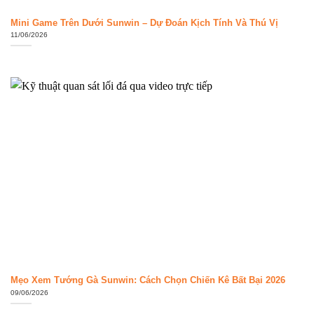
Mini Game Trên Dưới Sunwin – Dự Đoán Kịch Tính Và Thú Vị
11/06/2026
Mẹo Xem Tướng Gà Sunwin: Cách Chọn Chiến Kê Bất Bại 2026
09/06/2026