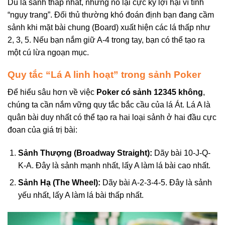
Dù là sảnh thấp nhất, nhưng nó lại cực kỳ lợi hại vì tính
“ngụy trang”. Đối thủ thường khó đoán định bạn đang cầm
sảnh khi mặt bài chung (Board) xuất hiện các lá thấp như
2, 3, 5. Nếu bạn nắm giữ A-4 trong tay, bạn có thể tạo ra
một cú lừa ngoạn mục.
Quy tắc “Lá A linh hoạt” trong sảnh Poker
Để hiểu sâu hơn về việc
Poker có sảnh 12345 không
,
chúng ta cần nắm vững quy tắc bắc cầu của lá Át. Lá A là
quân bài duy nhất có thể tạo ra hai loại sảnh ở hai đầu cực
đoan của giá trị bài:
Sảnh Thượng (Broadway Straight):
Dãy bài 10-J-Q-
K-A. Đây là sảnh mạnh nhất, lấy A làm lá bài cao nhất.
Sảnh Hạ (The Wheel):
Dãy bài A-2-3-4-5. Đây là sảnh
yếu nhất, lấy A làm lá bài thấp nhất.