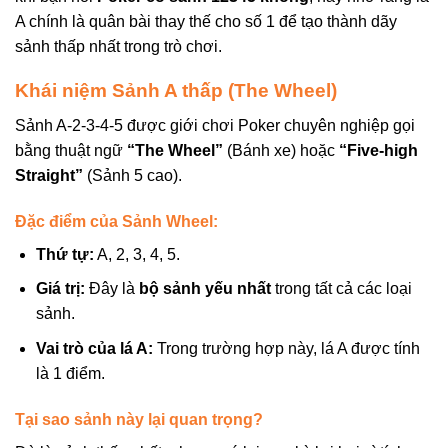
A chính là quân bài thay thế cho số 1 để tạo thành dãy
sảnh thấp nhất trong trò chơi.
Khái niệm Sảnh A thấp (The Wheel)
Sảnh A-2-3-4-5 được giới chơi Poker chuyên nghiệp gọi
bằng thuật ngữ
“The Wheel”
(Bánh xe) hoặc
“Five-high
Straight”
(Sảnh 5 cao).
Đặc điểm của Sảnh Wheel:
Thứ tự:
A, 2, 3, 4, 5.
Giá trị:
Đây là
bộ sảnh yếu nhất
trong tất cả các loại
sảnh.
Vai trò của lá A:
Trong trường hợp này, lá A được tính
là 1 điểm.
Tại sao sảnh này lại quan trọng?