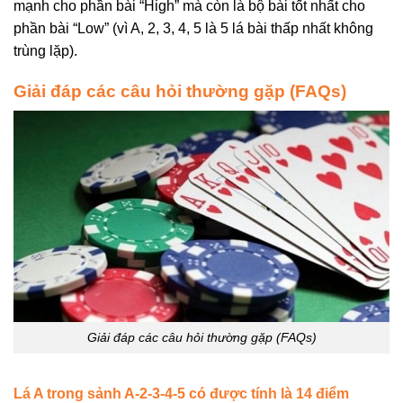
mạnh cho phần bài “High” mà còn là bộ bài tốt nhất cho
phần bài “Low” (vì A, 2, 3, 4, 5 là 5 lá bài thấp nhất không
trùng lặp).
Giải đáp các câu hỏi thường gặp (FAQs)
Giải đáp các câu hỏi thường gặp (FAQs)
Lá A trong sảnh A-2-3-4-5 có được tính là 14 điểm