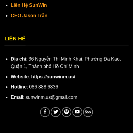
Liên Hệ SunWin
CEO Jason Trần
LIÊN HỆ
Địa chỉ
: 36 Nguyễn Thị Minh Khai, Phường Đa Kao,
Quận 1, Thành phố Hồ Chí Minh
Website
:
https://sunwinm.us/
Hotline
: 086 888 6836
Email
: sunwinm.us@gmail.com