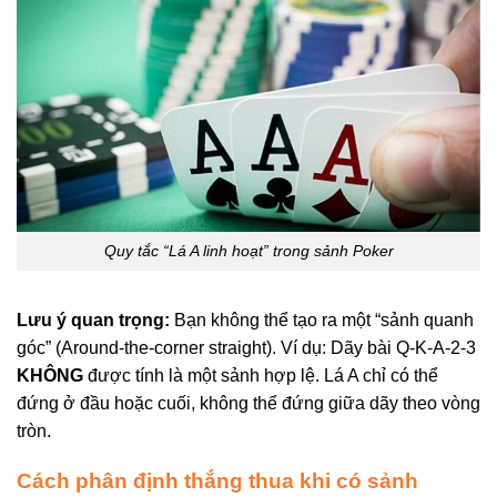
Quy tắc “Lá A linh hoạt” trong sảnh Poker
Lưu ý quan trọng:
Bạn không thể tạo ra một “sảnh quanh
góc” (Around-the-corner straight). Ví dụ: Dãy bài Q-K-A-2-3
KHÔNG
được tính là một sảnh hợp lệ. Lá A chỉ có thể
đứng ở đầu hoặc cuối, không thể đứng giữa dãy theo vòng
tròn.
Cách phân định thắng thua khi có sảnh