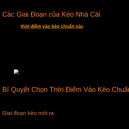
các giai đoạn biến động này và biết khi nào nên hành động chín
Các Giai Đoạn của Kèo Nhà Cái
Để chọn
thời điểm vào kèo chuẩn xác
, trước hết chúng ta c
Giai đoạn kèo mới ra: Đây là thời điểm nhà cái tung kèo
tích sơ bộ và thường mang tính thăm dò thị trường.
Giai đoạn trước trận đấu: Từ khi kèo mới ra cho đến sát 
động nhất.
Giai đoạn trong trận đấu: Kèo được cập nhật trực tiếp th
nhanh.
các giai đoạn của kèo nhà cái
Bí Quyết Chọn Thời Điểm Vào Kèo Chuẩ
Chúng tôi khuyến nghị người chơi áp dụng những bí quyết sau
Giai đoạn kèo mới ra
Dành cho người có thông tin sớm và chuyên sâu: Nếu bạn