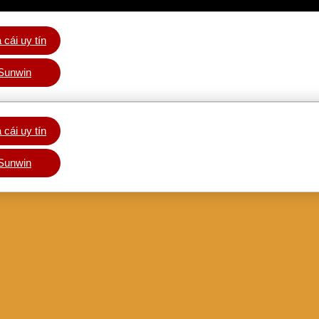
 cái uy tín
Sunwin
 cái uy tín
Sunwin