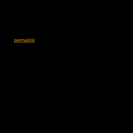
rk the
permalink
.