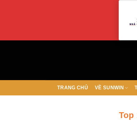
Skip
to
content
TRANG CHỦ
VỀ SUNWIN
Top 