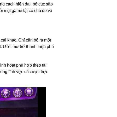
ng cách hiện đại, bố cục sắp
ỗi một game lại có chủ đề và
cái khác. Chỉ cần bỏ ra một
. Ước mơ trở thành triệu phú
nh hoạt phù hợp theo tài
rong lĩnh vực cá cược trực