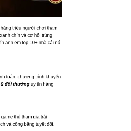
t hàng triệu người chơi tham
xanh chín và cơ hội trúng
đến anh em top 10+ nhà cái nổ
hanh toán, chương trình khuyến
hũ đổi thưởng
uy tín hàng
u game thủ tham gia trải
ch và công bằng tuyệt đối.