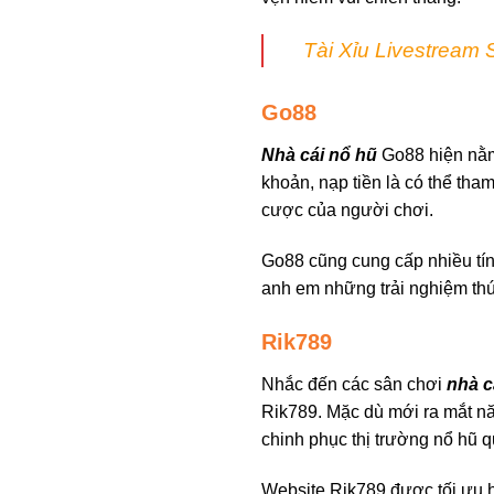
Tài Xỉu Livestream
Go88
Nhà cái nổ hũ
Go88 hiện nằm
khoản, nạp tiền là có thể tha
cược của người chơi.
Go88 cũng cung cấp nhiều tí
anh em những trải nghiệm thú 
Rik789
Nhắc đến các sân chơi
nhà c
Rik789. Mặc dù mới ra mắt nă
chinh phục thị trường nổ hũ q
Website Rik789 được tối ưu h