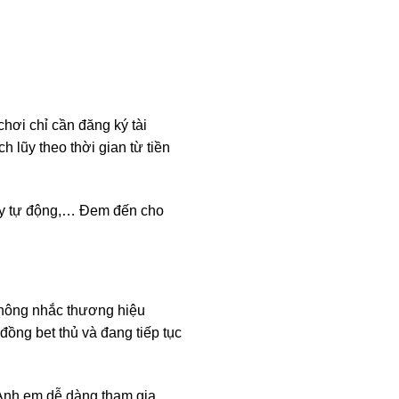
hơi chỉ cần đăng ký tài
 lũy theo thời gian từ tiền
uay tự động,… Đem đến cho
hông nhắc thương hiệu
ồng bet thủ và đang tiếp tục
 Anh em dễ dàng tham gia