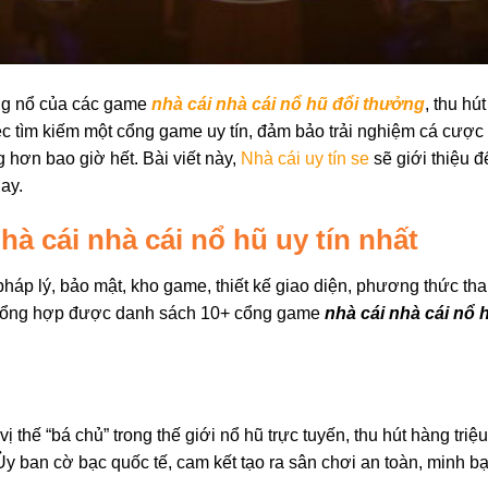
ng nổ của các game
nhà cái nhà cái nổ hũ đổi thưởng
, thu hú
ệc tìm kiếm một cổng game uy tín, đảm bảo trải nghiệm cá cược 
 hơn bao giờ hết. Bài viết này,
Nhà cái uy tín se
sẽ giới thiệu 
ay.
à cái nhà cái nổ hũ uy tín nhất
 pháp lý, bảo mật, kho game, thiết kế giao diện, phương thức t
tổng hợp được danh sách 10+ cổng game
nhà cái nhà cái nổ 
ị thế “bá chủ” trong thế giới nổ hũ trực tuyến, thu hút hàng triệ
 ban cờ bạc quốc tế, cam kết tạo ra sân chơi an toàn, minh bạ