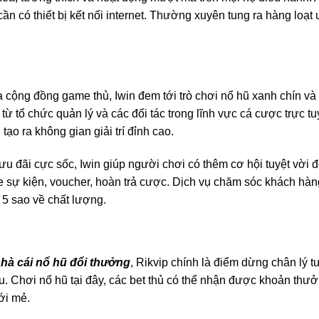
cần có thiết bị kết nối internet. Thường xuyên tung ra hàng loạt
cộng đồng game thủ, Iwin đem tới trò chơi nổ hũ xanh chín và
 tổ chức quản lý và các đối tác trong lĩnh vực cá cược trực tu
ạo ra không gian giải trí đỉnh cao.
 ưu đãi cực sốc, Iwin giúp người chơi có thêm cơ hội tuyệt vời
e sự kiện, voucher, hoàn trả cược. Dịch vụ chăm sóc khách hà
5 sao về chất lượng.
hà cái nổ hũ đổi thưởng
, Rikvip chính là điểm dừng chân lý 
ệu. Chơi nổ hũ tại đây, các bet thủ có thể nhận được khoản th
ới mẻ.