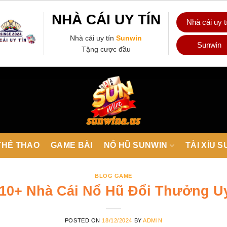
NHÀ CÁI UY TÍN
Nhà cái uy t
Nhà cái uy tín
Sunwin
Sunwin
Tặng cược đầu
THỂ THAO
GAME BÀI
NỔ HŨ SUNWIN
TÀI XỈU 
BLOG GAME
10+ Nhà Cái Nổ Hũ Đổi Thưởng U
POSTED ON
18/12/2024
BY
ADMIN